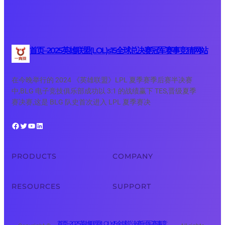
首页–2025英雄联盟(LOL)s15全球总决赛冠军赛事竞猜网站
在今晚举行的 2024 《英雄联盟》LPL 夏季赛季后赛半决赛
中,BLG 电子竞技俱乐部成功以 3:1 的战绩赢下 TES,晋级夏季
赛决赛,这是 BLG 队史首次进入 LPL 夏季赛决
Facebook
Twitter
YouTube
LinkedIn
PRODUCTS
COMPANY
RESOURCES
SUPPORT
首页–2025英雄联盟(LOL)s15全球总决赛冠军赛事竞