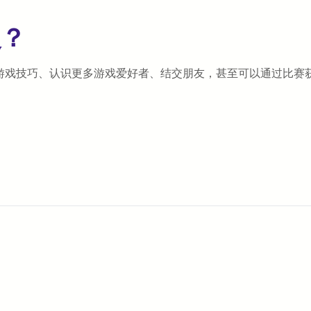
义？
游戏技巧、认识更多游戏爱好者、结交朋友，甚至可以通过比赛