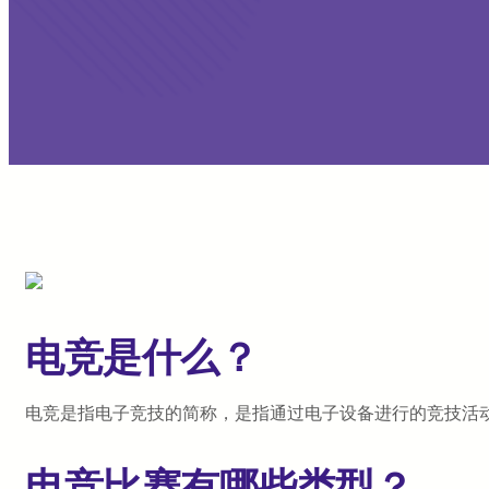
电竞是什么？
电竞是指电子竞技的简称，是指通过电子设备进行的竞技活
电竞比赛有哪些类型？