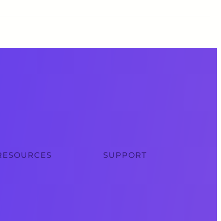
RESOURCES
SUPPORT