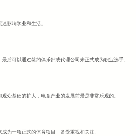
沉迷影响学业和生活。
，最后可以通过签约俱乐部或代理公司来正式成为职业选手。
和观众基础的扩大，电竞产业的发展前景是非常乐观的。
来成为一项正式的体育项目，备受重视和关注。