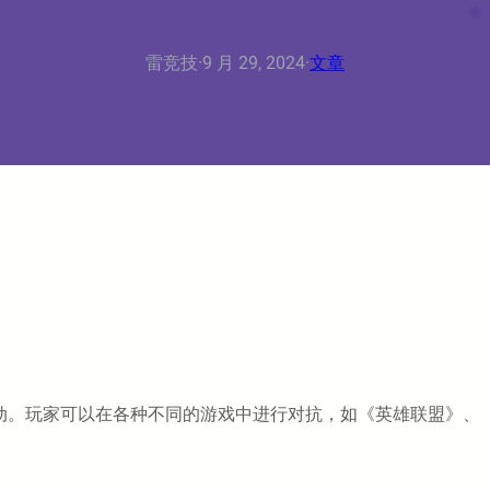
雷竞技
·
9 月 29, 2024
·
文章
动。玩家可以在各种不同的游戏中进行对抗，如《英雄联盟》、