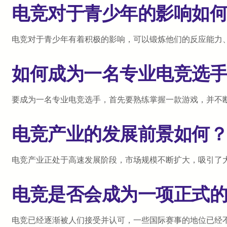
电竞对于青少年的影响如
电竞对于青少年有着积极的影响，可以锻炼他们的反应能力
如何成为一名专业电竞选
要成为一名专业电竞选手，首先要熟练掌握一款游戏，并不
电竞产业的发展前景如何
电竞产业正处于高速发展阶段，市场规模不断扩大，吸引了
电竞是否会成为一项正式
电竞已经逐渐被人们接受并认可，一些国际赛事的地位已经