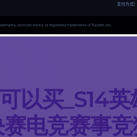
里可以买_S14
决赛电竞赛事竞