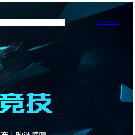
BOOK SEAT