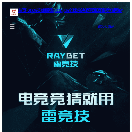
首页–2025英雄联盟(LOL)s15全球总决赛冠军赛事竞猜网站
BOOK SEAT