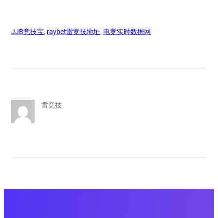
JJB竞技宝
, 
raybet雷竞技地址
, 
电竞实时数据网
雷竞技