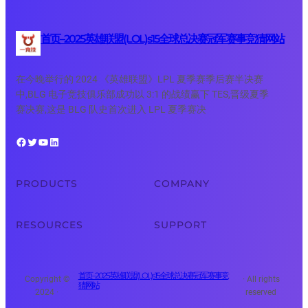
首页–2025英雄联盟(LOL)s15全球总决赛冠军赛事竞猜网站
在今晚举行的 2024 《英雄联盟》LPL 夏季赛季后赛半决赛
中,BLG 电子竞技俱乐部成功以 3:1 的战绩赢下 TES,晋级夏季
赛决赛,这是 BLG 队史首次进入 LPL 夏季赛决
Facebook
Twitter
YouTube
LinkedIn
PRODUCTS
COMPANY
RESOURCES
SUPPORT
首页–2025英雄联盟(LOL)s15全球总决赛冠军赛事竞
Copyright ©
· All rights
猜网站
2024 ·
reserved