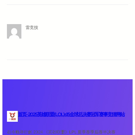
雷竞技
首页–2025英雄联盟(LOL)s15全球总决赛冠军赛事竞猜网站
在今晚举行的 2024 《英雄联盟》LPL 夏季赛季后赛半决赛