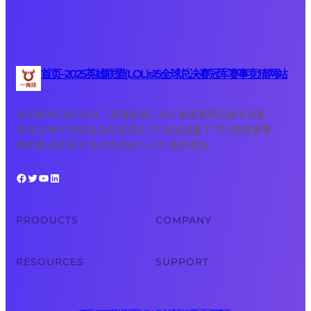
首页–2025英雄联盟(LOL)s15全球总决赛冠军赛事竞猜网站
在今晚举行的 2024 《英雄联盟》LPL 夏季赛季后赛半决赛
中,BLG 电子竞技俱乐部成功以 3:1 的战绩赢下 TES,晋级夏季
赛决赛,这是 BLG 队史首次进入 LPL 夏季赛决
Facebook
Twitter
YouTube
LinkedIn
PRODUCTS
COMPANY
RESOURCES
SUPPORT