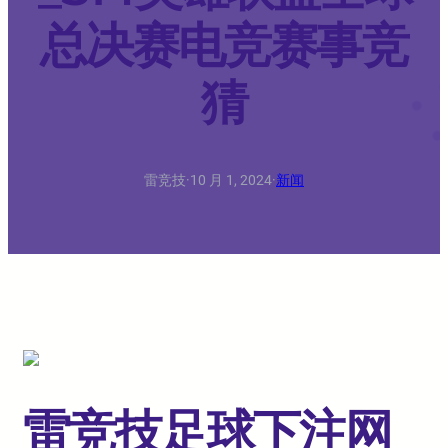
总决赛电竞赛事竞
猜
雷竞技
·
10 月 1, 2024
·
新闻
雷竞技足球下注网