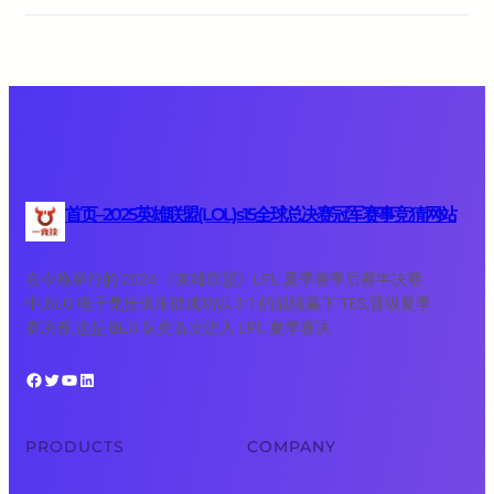
首页–2025英雄联盟(LOL)s15全球总决赛冠军赛事竞猜网站
在今晚举行的 2024 《英雄联盟》LPL 夏季赛季后赛半决赛
中,BLG 电子竞技俱乐部成功以 3:1 的战绩赢下 TES,晋级夏季
赛决赛,这是 BLG 队史首次进入 LPL 夏季赛决
Facebook
Twitter
YouTube
LinkedIn
PRODUCTS
COMPANY