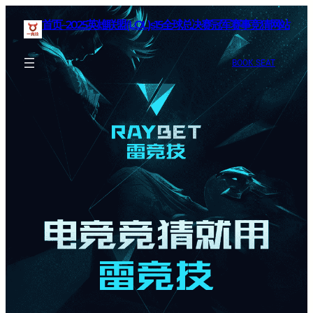
首页–2025英雄联盟(LOL)s15全球总决赛冠军赛事竞猜网站
BOOK SEAT