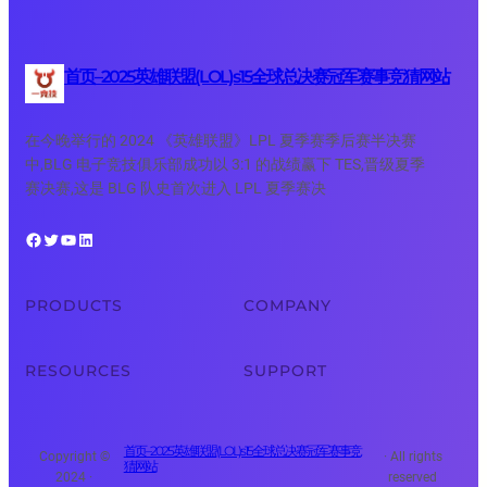
首页–2025英雄联盟(LOL)s15全球总决赛冠军赛事竞猜网站
在今晚举行的 2024 《英雄联盟》LPL 夏季赛季后赛半决赛
中,BLG 电子竞技俱乐部成功以 3:1 的战绩赢下 TES,晋级夏季
赛决赛,这是 BLG 队史首次进入 LPL 夏季赛决
Facebook
Twitter
YouTube
LinkedIn
PRODUCTS
COMPANY
RESOURCES
SUPPORT
首页–2025英雄联盟(LOL)s15全球总决赛冠军赛事竞
Copyright ©
· All rights
猜网站
2024 ·
reserved