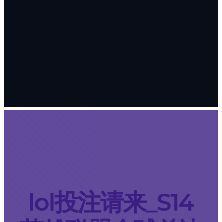
lol投注请来_S14