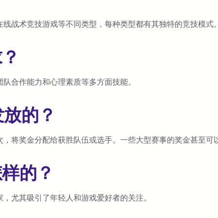
在线战术竞技游戏等不同类型，每种类型都有其独特的竞技模式
求？
团队合作能力和心理素质等多方面技能。
发放的？
次，将奖金分配给获胜队伍或选手。一些大型赛事的奖金甚至可
怎样的？
家，尤其吸引了年轻人和游戏爱好者的关注。