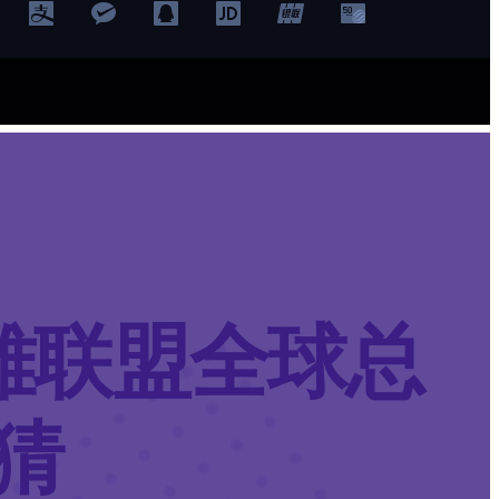
英雄联盟全球总
猜