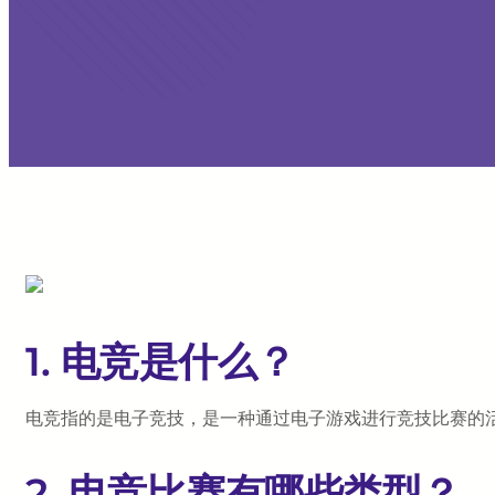
1. 电竞是什么？
电竞指的是电子竞技，是一种通过电子游戏进行竞技比赛的
2. 电竞比赛有哪些类型？