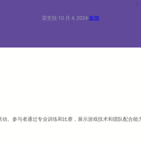
雷竞技
·
10 月 4, 2024
·
新闻
活动。参与者通过专业训练和比赛，展示游戏技术和团队配合能