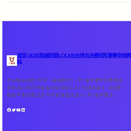
首页–2025英雄联盟(LOL)s15全球总决赛冠军赛事竞猜
站
在今晚举行的 2024 《英雄联盟》LPL 夏季赛季后赛半决
赛中,BLG 电子竞技俱乐部成功以 3:1 的战绩赢下 TES,晋
级夏季赛决赛,这是 BLG 队史首次进入 LPL 夏季赛决
Facebook
Twitter
YouTube
LinkedIn