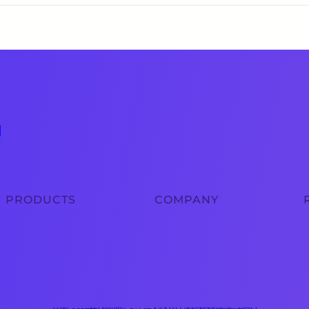
网
PRODUCTS
COMPANY