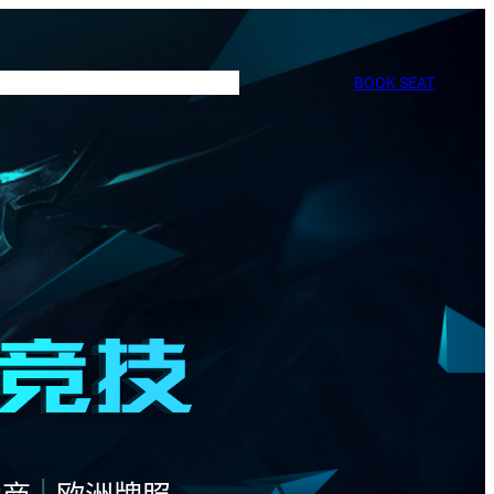
BOOK SEAT