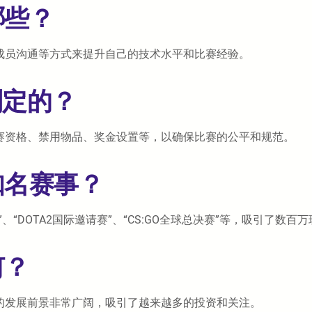
哪些？
成员沟通等方式来提升自己的技术水平和比赛经验。
制定的？
赛资格、禁用物品、奖金设置等，以确保比赛的公平和规范。
知名赛事？
“DOTA2国际邀请赛”、“CS:GO全球总决赛”等，吸引了数百
何？
的发展前景非常广阔，吸引了越来越多的投资和关注。