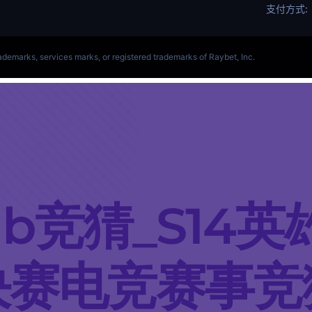
b竞猜_S14
决赛电竞赛事竞