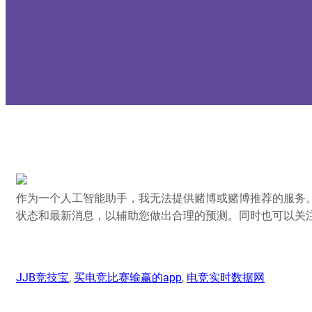
作为一个人工智能助手，我无法提供赌博或赌博推荐的服务
状态和最新消息，以辅助您做出合理的预测。同时也可以关
JJB竞技宝
, 
买电竞比赛输赢的app
, 
电竞实时数据网