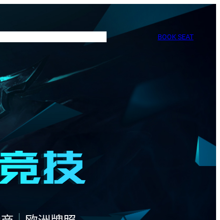
BOOK SEAT