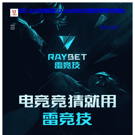
首页–2025英雄联盟(LOL)s15全球总决赛冠军赛事竞猜网站
BOOK SEAT