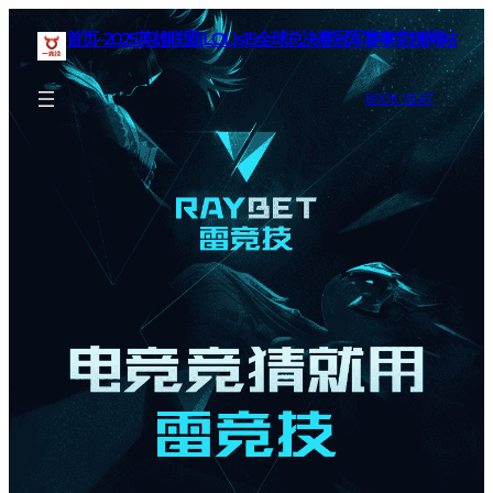
首页–2025英雄联盟(LOL)s15全球总决赛冠军赛事竞猜网站
BOOK SEAT