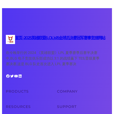
首页–2025英雄联盟(LOL)s15全球总决赛冠军赛事竞猜网站
在今晚举行的 2024 《英雄联盟》LPL 夏季赛季后赛半决赛
中,BLG 电子竞技俱乐部成功以 3:1 的战绩赢下 TES,晋级夏季
赛决赛,这是 BLG 队史首次进入 LPL 夏季赛决
Facebook
Twitter
YouTube
LinkedIn
PRODUCTS
COMPANY
RESOURCES
SUPPORT