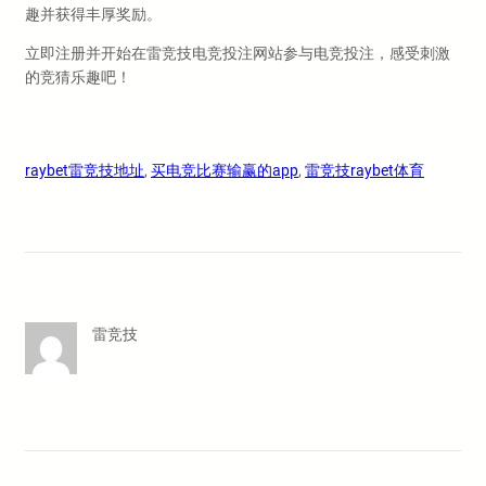
趣并获得丰厚奖励。
立即注册并开始在雷竞技电竞投注网站参与电竞投注，感受刺激
的竞猜乐趣吧！
raybet雷竞技地址
, 
买电竞比赛输赢的app
, 
雷竞技raybet体育
雷竞技