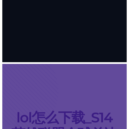
lol怎么下载_S14