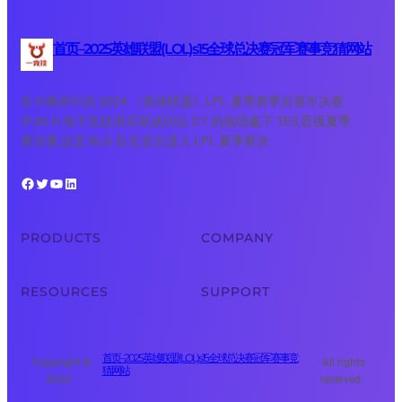
首页–2025英雄联盟(LOL)s15全球总决赛冠军赛事竞猜网站
在今晚举行的 2024 《英雄联盟》LPL 夏季赛季后赛半决赛
中,BLG 电子竞技俱乐部成功以 3:1 的战绩赢下 TES,晋级夏季
赛决赛,这是 BLG 队史首次进入 LPL 夏季赛决
Facebook
Twitter
YouTube
LinkedIn
PRODUCTS
COMPANY
RESOURCES
SUPPORT
首页–2025英雄联盟(LOL)s15全球总决赛冠军赛事竞
Copyright ©
· All rights
猜网站
2024 ·
reserved