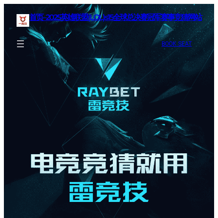
首页–2025英雄联盟(LOL)s15全球总决赛冠军赛事竞猜网站
BOOK SEAT