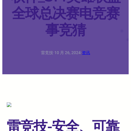
全球总决赛电竞赛
事竞猜
雷竞技
·
10 月 26, 2024
·
资讯
雷竞技-安全、可靠