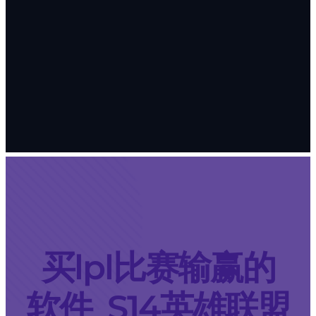
买lpl比赛输赢的
软件_S14英雄联盟