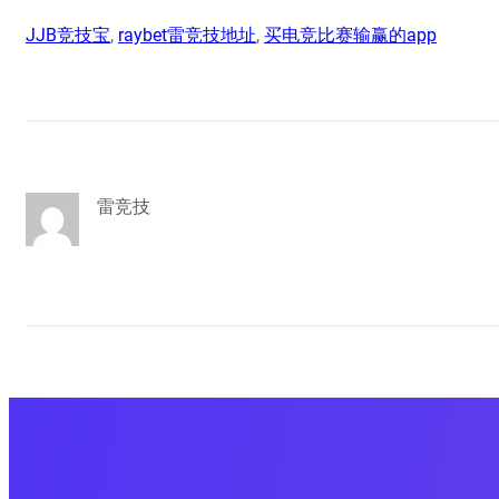
JJB竞技宝
, 
raybet雷竞技地址
, 
买电竞比赛输赢的app
雷竞技