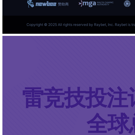
雷竞技投注
全球