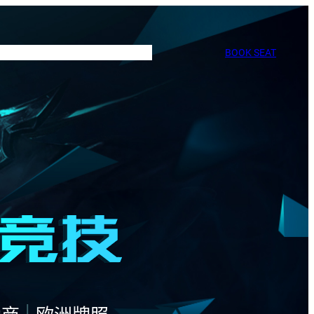
BOOK SEAT