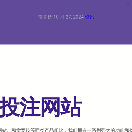
雷竞技
·
10 月 27, 2024
·
资讯
投注网站
网站。和雷竞技等同类产品相比，我们拥有一系列强大的功能和