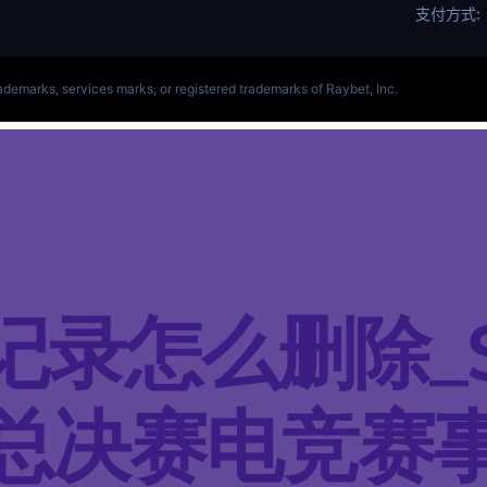
记录怎么删除_S
总决赛电竞赛