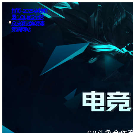
首页–2025英雄联
盟(LOL)s15全球
总决赛冠军赛事
竞猜网站