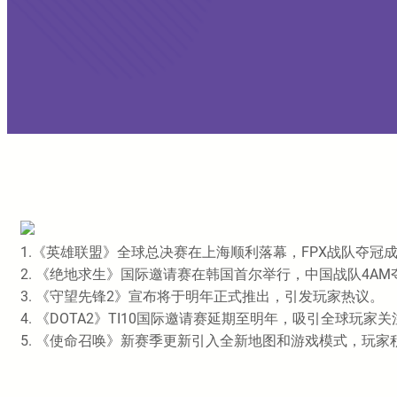
1.《英雄联盟》全球总决赛在上海顺利落幕，FPX战队夺冠
2. 《绝地求生》国际邀请赛在韩国首尔举行，中国战队4AM
3. 《守望先锋2》宣布将于明年正式推出，引发玩家热议。
4. 《DOTA2》TI10国际邀请赛延期至明年，吸引全球玩家关
5. 《使命召唤》新赛季更新引入全新地图和游戏模式，玩家