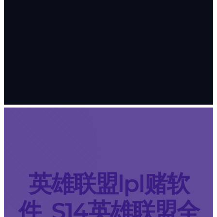
英雄联盟lpl赌软
件_S14英雄联盟全