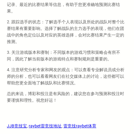
记录、最近的比赛结果等信息，有助于您更准确地预测比赛结
果。
2. 跟踪选手的状态：了解选手个人表现以及所处的战队对整个比
赛结果有重要影响。选择了解战队的主力选手的表现，他们在团
战中的角色定位以及对应的英雄选择，会对比赛结果产生一定的
推测。
3. 关注游戏版本和赛制：不同版本的游戏习惯和策略会有所不
同，因此了解当前版本的游戏特点和赛制规则是重要的。
4. 注意研究分析专家和网友的观点：可以查看专业解说员或分析
师的分析，也可以看看网友们在社交媒体上的讨论，这些都可以
帮助您更全面地了解战队和比赛情况。
总的来说，博彩和投注是有风险的，建议您在参与预测和投注时
要谨慎和理性。祝您好运！
JJB竞技宝
, 
raybet雷竞技地址
, 
雷竞技raybet体育