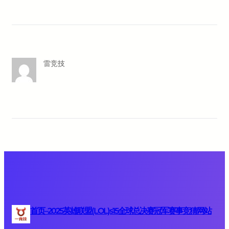
雷竞技
首页–2025英雄联盟(LOL)s15全球总决赛冠军赛事竞猜网站