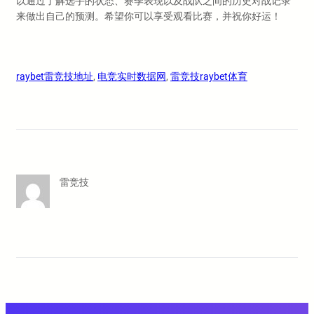
以通过了解选手的状态、赛季表现以及战队之间的历史对战记录
来做出自己的预测。希望你可以享受观看比赛，并祝你好运！
raybet雷竞技地址
, 
电竞实时数据网
, 
雷竞技raybet体育
雷竞技