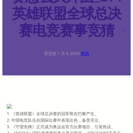
英雄联盟全球总决
赛电竞赛事竞猜
雷竞技
·
1 月 6, 2025
·
资讯
1. 《英雄联盟》全球总决赛的冠军将在巴黎产生。
2. 中国电竞队伍在国际比赛中表现出色，备受关注。
3. 《守望先锋》正式成为奥运会官方比赛项目，引发热议。