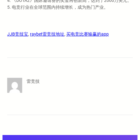
4. 《DOTA2》国际邀请赛的奖金再创新高，达到了2000万美元。
5. 电竞行业在全球范围内持续增长，成为热门产业。
JJB竞技宝
, 
raybet雷竞技地址
, 
买电竞比赛输赢的app
雷竞技