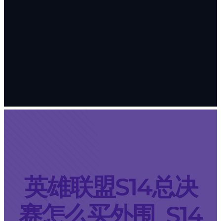
英雄联盟S14总决
赛怎么买外围_S14