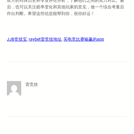
双方的对阵历史和专业评论分析，了解他们之间的实力对比。最
后，也可以关注赔率变化和其他玩家的意见，做一个综合考量后
作出判断。希望这些信息能帮到你，祝你好运！
JJB竞技宝
, 
raybet雷竞技地址
, 
买电竞比赛输赢的app
雷竞技