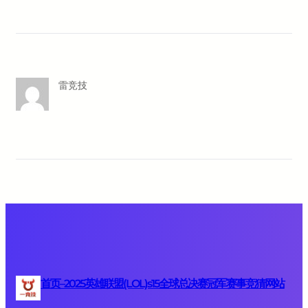
雷竞技
首页–2025英雄联盟(LOL)s15全球总决赛冠军赛事竞猜网站