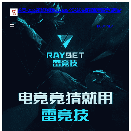
首页–2025英雄联盟(LOL)s15全球总决赛冠军赛事竞猜网站
BOOK SEAT