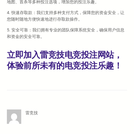
地图、首杀等多种投注选项，增加您的投注乐趣。
4. 快速存取款：我们支持多种支付方式，保障您的资金安全，让
您随时随地方便快速地进行存取款操作。
5. 安全可靠：我们拥有专业的团队保障系统安全，确保用户信息
和资金的安全可靠。
立即加入雷竞技电竞投注网站，
体验前所未有的电竞投注乐趣！
雷竞技