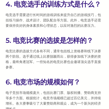
4. 电竞选手的训练方式是什么？
电竞选手需要进行长时间的游戏训练来提升自己的游戏技巧，包
括练习操作、战术设计、团队配合等方面。此外，电竞选手还需
要保持良好的身体素质和心理状态，以应对激烈的比赛压力。
5. 电竞比赛的选拔是怎样的？
电竞比赛的选拔方式各有不同，通常包括线上资格赛和线下决赛
两个阶段。选手通过线上比赛脱颖而出，获得参加线下决赛的资
格，最终角逐冠军。一些知名的电竞比赛也会邀请顶尖选手直接
参赛。
6. 电竞市场的规模如何？
电子竞技市场规模庞大，包括比赛门票、版权转播、赞助商支持
等多个方面。根据统计，电竞市场规模已超过百亿美元，并持续
增长。各大赛事吸引了大量赞助商和观众，成为一个新兴的经济
增长点。