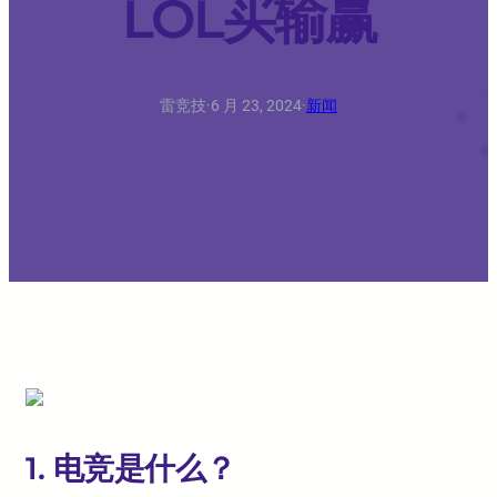
LOL买输赢
雷竞技
·
6 月 23, 2024
·
新闻
1. 电竞是什么？