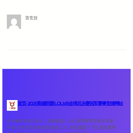
雷竞技
首页–2025英雄联盟(LOL)s15全球总决赛冠军赛事竞猜网站
在今晚举行的 2024 《英雄联盟》LPL 夏季赛季后赛半决赛
中,BLG 电子竞技俱乐部成功以 3:1 的战绩赢下 TES,晋级夏季