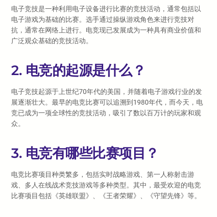
电子竞技是一种利用电子设备进行比赛的竞技活动，通常包括以
电子游戏为基础的比赛。选手通过操纵游戏角色来进行竞技对
抗，通常在网络上进行。电竞现已发展成为一种具有商业价值和
广泛观众基础的竞技活动。
2. 电竞的起源是什么？
电子竞技起源于上世纪70年代的美国，并随着电子游戏行业的发
展逐渐壮大。最早的电竞比赛可以追溯到1980年代，而今天，电
竞已成为一项全球性的竞技活动，吸引了数以百万计的玩家和观
众。
3. 电竞有哪些比赛项目？
电竞比赛项目种类繁多，包括实时战略游戏、第一人称射击游
戏、多人在线战术竞技游戏等多种类型。其中，最受欢迎的电竞
比赛项目包括《英雄联盟》、《王者荣耀》、《守望先锋》等。