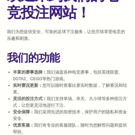
竞投注网站！
我们为您提供安全、可靠的足球下注服务，让您尽情享受电竞的
乐趣和刺激。
我们的功能
丰富的赛事选择：
我们涵盖各种电竞赛事，包括英雄联盟、
DOTA2、CS:GO等热门游戏。
实时赛况更新：
您可以随时查看比赛实时数据，了解赛况和结
果。
灵活的投注方式：
我们支持单场、串关、大小球等多种投注方
式，让您更灵活地进行下注。
安全保障：
我们采用先进的加密技术，保护用户的隐私和资金
安全。
优质客服：
我们有专业的客服团队，随时为您解答问题和提供
帮助。