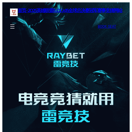
首页–2025英雄联盟(LOL)s15全球总决赛冠军赛事竞猜网站
BOOK SEAT