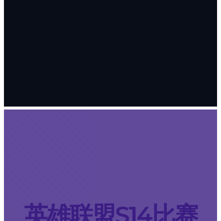
英雄联盟S14比赛