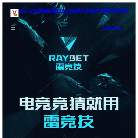
首页–2025英雄联盟(LOL)s15全球总决赛冠军赛事竞猜网站
BOOK SEAT