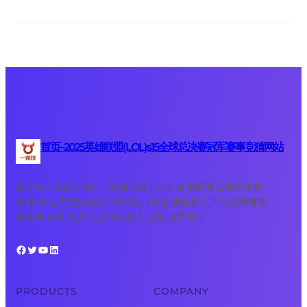
首页–2025英雄联盟(LOL)s15全球总决赛冠军赛事竞猜网站
在今晚举行的 2024 《英雄联盟》LPL 夏季赛季后赛半决赛
中,BLG 电子竞技俱乐部成功以 3:1 的战绩赢下 TES,晋级夏季
赛决赛,这是 BLG 队史首次进入 LPL 夏季赛决
Facebook
Twitter
YouTube
LinkedIn
PRODUCTS
COMPANY