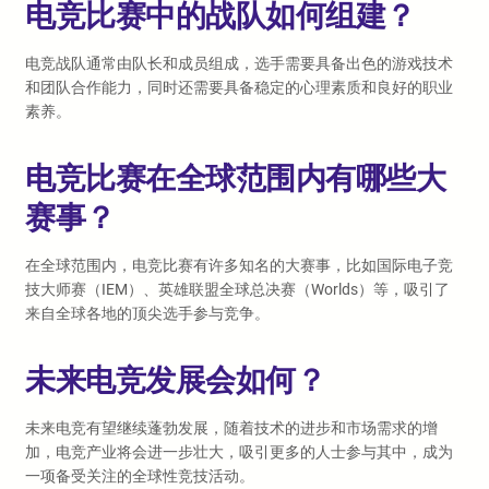
电竞比赛中的战队如何组建？
电竞战队通常由队长和成员组成，选手需要具备出色的游戏技术
和团队合作能力，同时还需要具备稳定的心理素质和良好的职业
素养。
电竞比赛在全球范围内有哪些大
赛事？
在全球范围内，电竞比赛有许多知名的大赛事，比如国际电子竞
技大师赛（IEM）、英雄联盟全球总决赛（Worlds）等，吸引了
来自全球各地的顶尖选手参与竞争。
未来电竞发展会如何？
未来电竞有望继续蓬勃发展，随着技术的进步和市场需求的增
加，电竞产业将会进一步壮大，吸引更多的人士参与其中，成为
一项备受关注的全球性竞技活动。