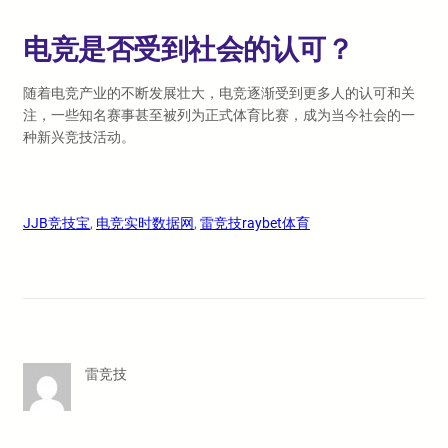
电竞是否受到社会的认可？
随着电竞产业的不断发展壮大，电竞逐渐受到更多人的认可和关
注，一些知名赛事甚至被列为正式体育比赛，成为当今社会的一
种新兴竞技活动。
JJB竞技宝
, 
电竞实时数据网
, 
雷竞技raybet体育
雷竞技