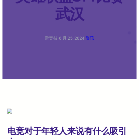
武汉
雷竞技
·
6 月 25, 2024
·
资讯
电竞对于年轻人来说有什么吸引