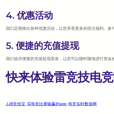
4. 优惠活动
我们定期推出各种优惠活动，让您享受更多的投注福利。参
5. 便捷的充值提现
我们提供便捷的充值提现渠道，让您可以随时随地进行资金
快来体验雷竞技电竞
JJB竞技宝
, 
买电竞比赛输赢的app
, 
电竞实时数据网