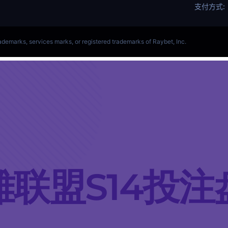
雄联盟S14投注