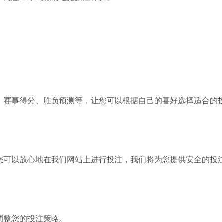
、赛事得分、胜负预测等，让您可以根据自己的喜好选择适合的
您可以放心地在我们网站上进行投注，我们将为您提供安全的投
调整您的投注策略。