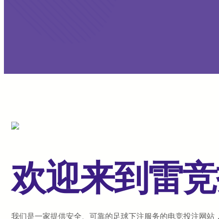
欢迎来到雷竞
我们是一家提供安全、可靠的足球下注服务的电竞投注网站