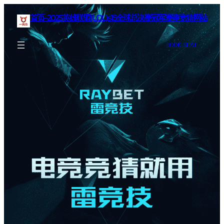
首页–2025英雄联盟(LOL)s15全球总决赛冠军赛事竞猜网站
BOOK SEAT