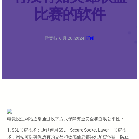
比赛的软件
雷竞技
·
6 月 28, 2024
·
新闻
电竞投注网站通常通过以下方式保障资金安全和游戏公平性：
1. SSL加密技术：通过使用SSL（Secure Socket Layer）加密技
术，网站可以确保所有的交易和敏感信息都得到加密传输，防止