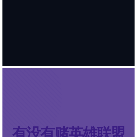
有没有赌英雄联盟