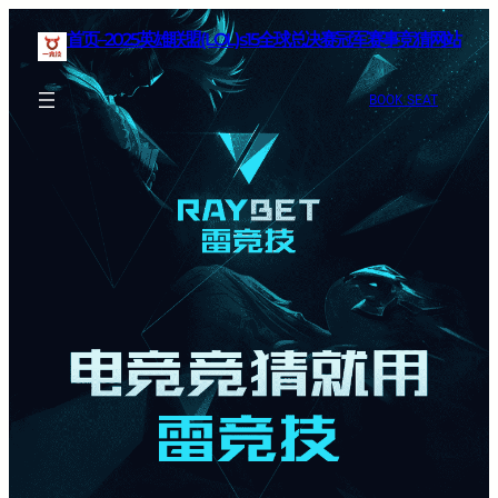
首页–2025英雄联盟(LOL)s15全球总决赛冠军赛事竞猜网站
BOOK SEAT