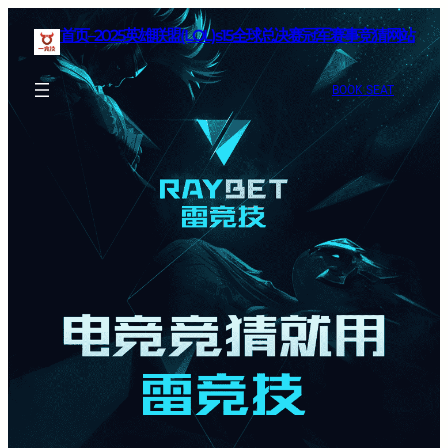
首页–2025英雄联盟(LOL)s15全球总决赛冠军赛事竞猜网站
BOOK SEAT