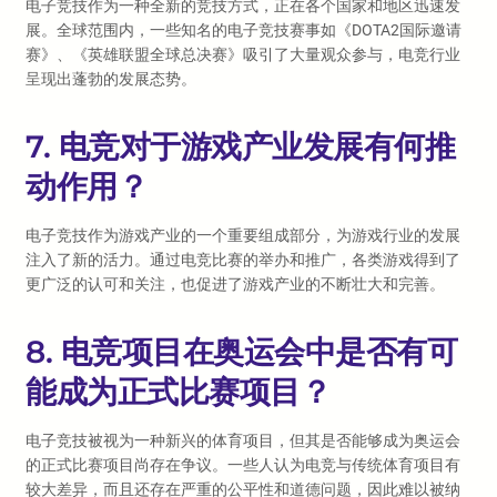
电子竞技作为一种全新的竞技方式，正在各个国家和地区迅速发
展。全球范围内，一些知名的电子竞技赛事如《DOTA2国际邀请
赛》、《英雄联盟全球总决赛》吸引了大量观众参与，电竞行业
呈现出蓬勃的发展态势。
7. 电竞对于游戏产业发展有何推
动作用？
电子竞技作为游戏产业的一个重要组成部分，为游戏行业的发展
注入了新的活力。通过电竞比赛的举办和推广，各类游戏得到了
更广泛的认可和关注，也促进了游戏产业的不断壮大和完善。
8. 电竞项目在奥运会中是否有可
能成为正式比赛项目？
电子竞技被视为一种新兴的体育项目，但其是否能够成为奥运会
的正式比赛项目尚存在争议。一些人认为电竞与传统体育项目有
较大差异，而且还存在严重的公平性和道德问题，因此难以被纳