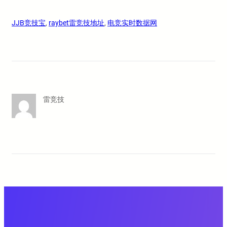
JJB竞技宝
, 
raybet雷竞技地址
, 
电竞实时数据网
雷竞技