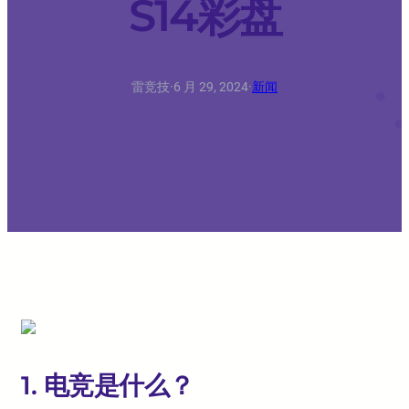
S14彩盘
雷竞技
·
6 月 29, 2024
·
新闻
1. 电竞是什么？