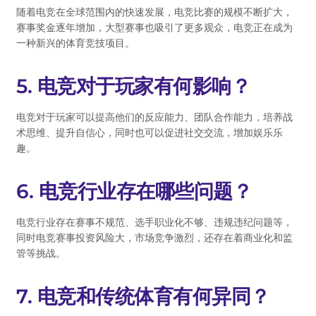
随着电竞在全球范围内的快速发展，电竞比赛的规模不断扩大，
赛事奖金逐年增加，大型赛事也吸引了更多观众，电竞正在成为
一种新兴的体育竞技项目。
5. 电竞对于玩家有何影响？
电竞对于玩家可以提高他们的反应能力、团队合作能力，培养战
术思维、提升自信心，同时也可以促进社交交流，增加娱乐乐
趣。
6. 电竞行业存在哪些问题？
电竞行业存在赛事不规范、选手职业化不够、违规违纪问题等，
同时电竞赛事投资风险大，市场竞争激烈，还存在着商业化和监
管等挑战。
7. 电竞和传统体育有何异同？