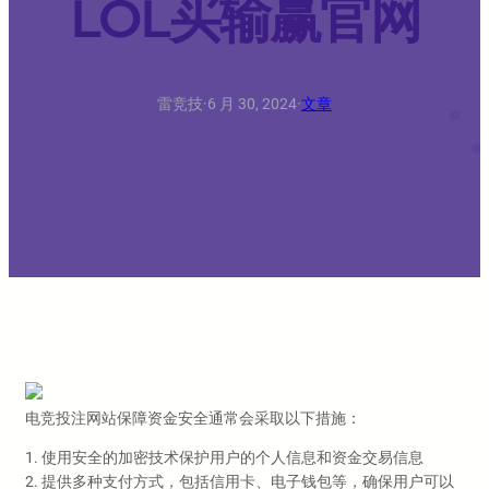
LOL买输赢官网
雷竞技
·
6 月 30, 2024
·
文章
电竞投注网站保障资金安全通常会采取以下措施：
1. 使用安全的加密技术保护用户的个人信息和资金交易信息
2. 提供多种支付方式，包括信用卡、电子钱包等，确保用户可以