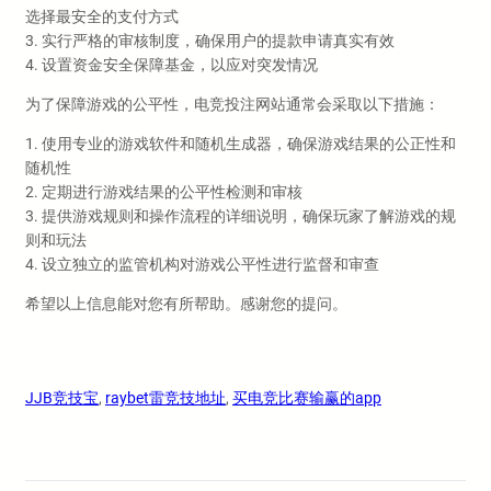
选择最安全的支付方式
3. 实行严格的审核制度，确保用户的提款申请真实有效
4. 设置资金安全保障基金，以应对突发情况
为了保障游戏的公平性，电竞投注网站通常会采取以下措施：
1. 使用专业的游戏软件和随机生成器，确保游戏结果的公正性和
随机性
2. 定期进行游戏结果的公平性检测和审核
3. 提供游戏规则和操作流程的详细说明，确保玩家了解游戏的规
则和玩法
4. 设立独立的监管机构对游戏公平性进行监督和审查
希望以上信息能对您有所帮助。感谢您的提问。
JJB竞技宝
, 
raybet雷竞技地址
, 
买电竞比赛输赢的app