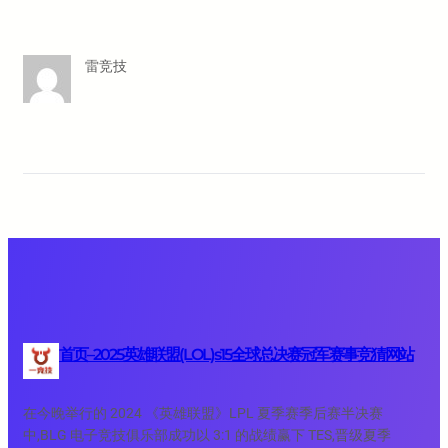
雷竞技
首页–2025英雄联盟(LOL)s15全球总决赛冠军赛事竞猜网站
在今晚举行的 2024 《英雄联盟》LPL 夏季赛季后赛半决赛
中,BLG 电子竞技俱乐部成功以 3:1 的战绩赢下 TES,晋级夏季