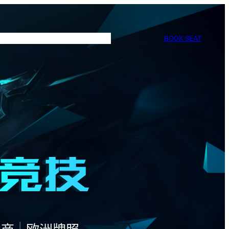
BOOK SEAT