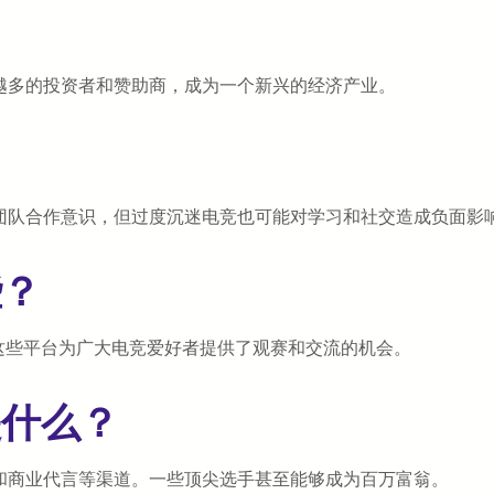
？
越多的投资者和赞助商，成为一个新兴的经济产业。
团队合作意识，但过度沉迷电竞也可能对学习和社交造成负面影
些？
这些平台为广大电竞爱好者提供了观赛和交流的机会。
是什么？
和商业代言等渠道。一些顶尖选手甚至能够成为百万富翁。