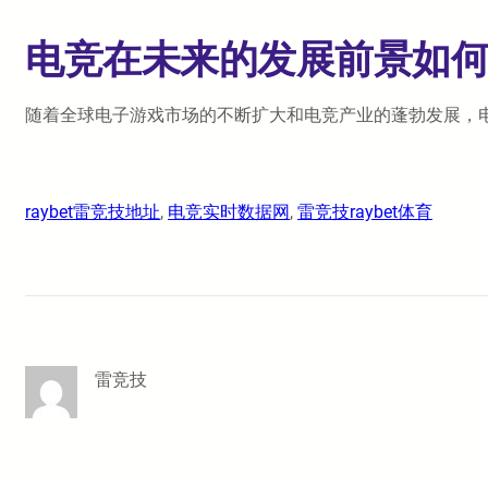
电竞在未来的发展前景如
随着全球电子游戏市场的不断扩大和电竞产业的蓬勃发展，
raybet雷竞技地址
, 
电竞实时数据网
, 
雷竞技raybet体育
雷竞技