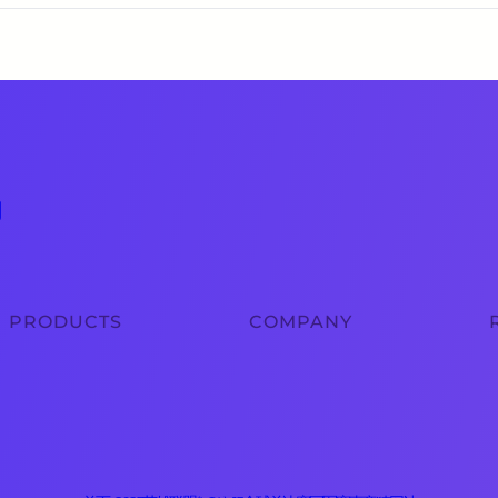
网
PRODUCTS
COMPANY