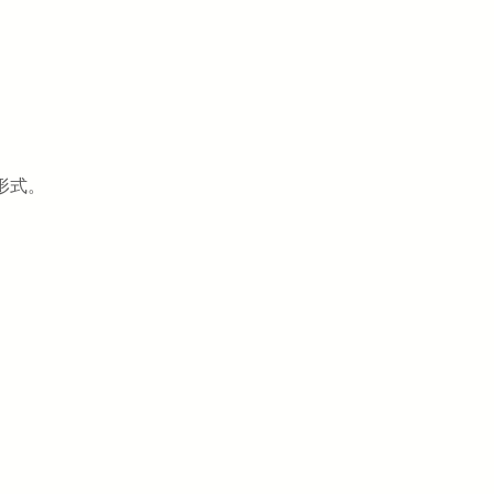
形式。
。