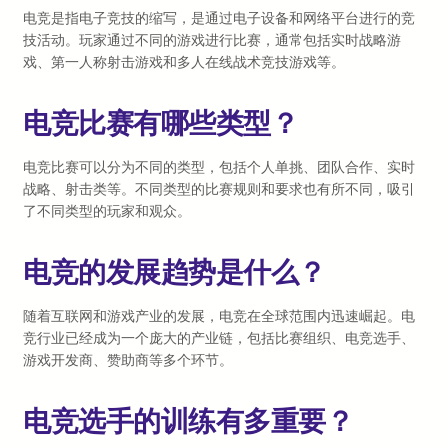
电竞是指电子竞技的缩写，是通过电子设备和网络平台进行的竞
技活动。玩家通过不同的游戏进行比赛，通常包括实时战略游
戏、第一人称射击游戏和多人在线战术竞技游戏等。
电竞比赛有哪些类型？
电竞比赛可以分为不同的类型，包括个人单挑、团队合作、实时
战略、射击类等。不同类型的比赛规则和要求也有所不同，吸引
了不同类型的玩家和观众。
电竞的发展趋势是什么？
随着互联网和游戏产业的发展，电竞在全球范围内迅速崛起。电
竞行业已经成为一个庞大的产业链，包括比赛组织、电竞选手、
游戏开发商、赞助商等多个环节。
电竞选手的训练有多重要？