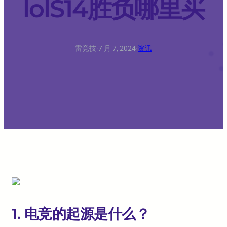
lolS14胜负哪里买
雷竞技
·
7 月 7, 2024
·
资讯
1. 电竞的起源是什么？