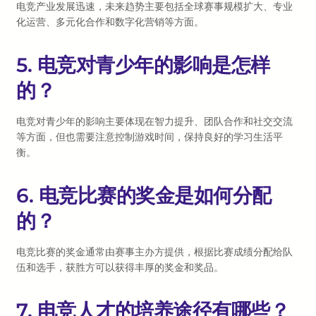
电竞产业发展迅速，未来趋势主要包括全球赛事规模扩大、专业
化运营、多元化合作和数字化营销等方面。
5. 电竞对青少年的影响是怎样
的？
电竞对青少年的影响主要体现在智力提升、团队合作和社交交流
等方面，但也需要注意控制游戏时间，保持良好的学习生活平
衡。
6. 电竞比赛的奖金是如何分配
的？
电竞比赛的奖金通常由赛事主办方提供，根据比赛成绩分配给队
伍和选手，获胜方可以获得丰厚的奖金和奖品。
7. 电竞人才的培养途径有哪些？