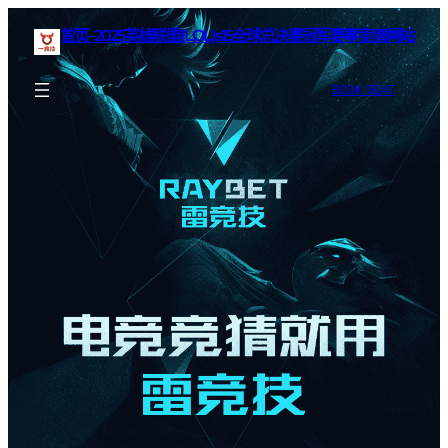
首页–2025英雄联盟(LOL)s15全球总决赛冠军赛事竞猜网站
BOOK SEAT