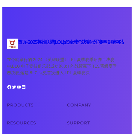
首页–2025英雄联盟(LOL)s15全球总决赛冠军赛事竞猜网站
在今晚举行的 2024 《英雄联盟》LPL 夏季赛季后赛半决赛
中,BLG 电子竞技俱乐部成功以 3:1 的战绩赢下 TES,晋级夏季
赛决赛,这是 BLG 队史首次进入 LPL 夏季赛决
Facebook
Twitter
YouTube
LinkedIn
PRODUCTS
COMPANY
RESOURCES
SUPPORT