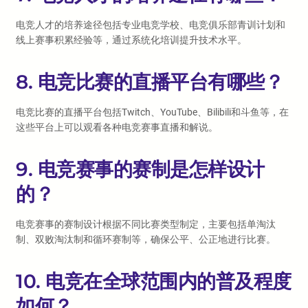
电竞人才的培养途径包括专业电竞学校、电竞俱乐部青训计划和
线上赛事积累经验等，通过系统化培训提升技术水平。
8. 电竞比赛的直播平台有哪些？
电竞比赛的直播平台包括Twitch、YouTube、Bilibili和斗鱼等，在
这些平台上可以观看各种电竞赛事直播和解说。
9. 电竞赛事的赛制是怎样设计
的？
电竞赛事的赛制设计根据不同比赛类型制定，主要包括单淘汰
制、双败淘汰制和循环赛制等，确保公平、公正地进行比赛。
10. 电竞在全球范围内的普及程度
如何？