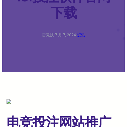
下载
雷竞技
·
7 月 7, 2024
·
资讯
电竞投注网站推广