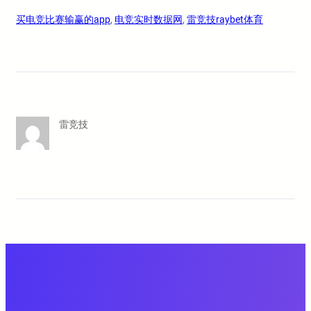
买电竞比赛输赢的app
, 
电竞实时数据网
, 
雷竞技raybet体育
雷竞技