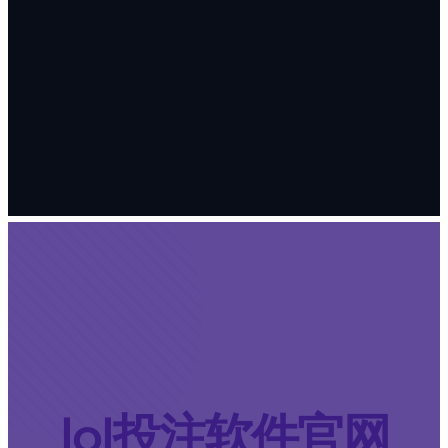
lol投注软件官网