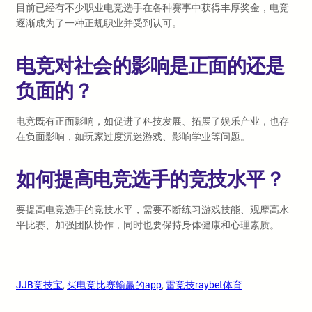
目前已经有不少职业电竞选手在各种赛事中获得丰厚奖金，电竞
逐渐成为了一种正规职业并受到认可。
电竞对社会的影响是正面的还是
负面的？
电竞既有正面影响，如促进了科技发展、拓展了娱乐产业，也存
在负面影响，如玩家过度沉迷游戏、影响学业等问题。
如何提高电竞选手的竞技水平？
要提高电竞选手的竞技水平，需要不断练习游戏技能、观摩高水
平比赛、加强团队协作，同时也要保持身体健康和心理素质。
JJB竞技宝
, 
买电竞比赛输赢的app
, 
雷竞技raybet体育