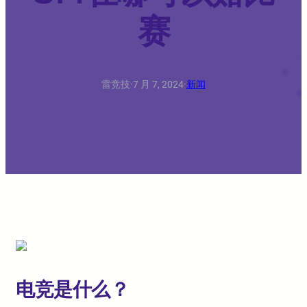
赛
雷竞技
·
7 月 7, 2024
·
新闻
电竞是什么？