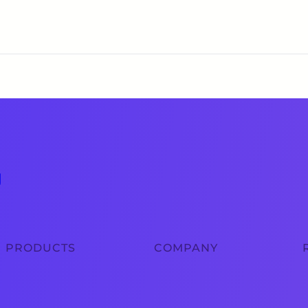
网
PRODUCTS
COMPANY