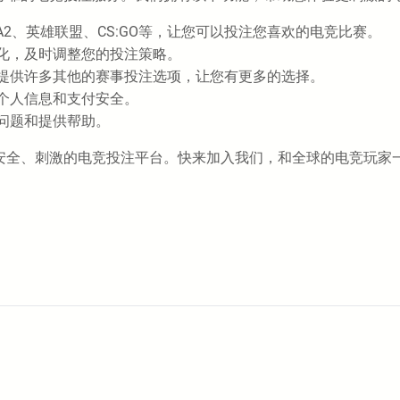
A2、英雄联盟、CS:GO等，让您可以投注您喜欢的电竞比赛。
化，及时调整您的投注策略。
提供许多其他的赛事投注选项，让您有更多的选择。
个人信息和支付安全。
问题和提供帮助。
安全、刺激的电竞投注平台。快来加入我们，和全球的电竞玩家