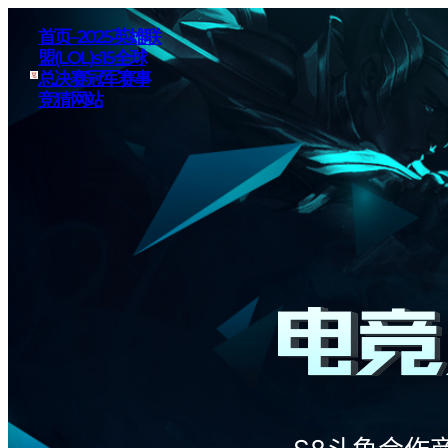
首页–2025英雄联
盟(LOL)s15全球
总决赛冠军赛事
竞猜网站