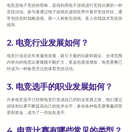
电竞是电子竞技的简称，是指利用电子游戏进行竞技比赛的一种
竞技活动。参与者通过电子游戏在虚拟世界中展开竞技对抗，通
常包括实时战略游戏、第一人称射击游戏、多人在线战术竞技游
戏等。
2. 电竞行业发展如何？
电竞行业在近年来蓬勃发展，吸引大量的玩家和观众。全球范围
内举办的电竞比赛规模不断扩大，奖金也逐渐增加，电竞赛事已
经成为一种备受关注的体育竞技活动。
3. 电竞选手的职业发展如何？
许多电竞选手已经将电竞打造成自己的职业发展之路，他们通过
训练和比赛不断提高自己的技术水平，参加各种电竞赛事赢得荣
誉和奖金，成为了一些知名选手。
4. 电竞比赛有哪些常见的类型？