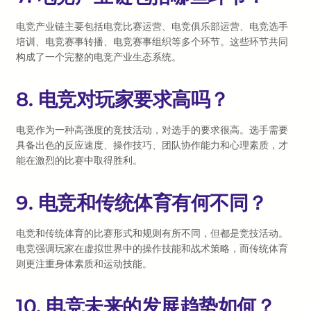
电竞产业链主要包括电竞比赛运营、电竞俱乐部运营、电竞选手
培训、电竞赛事转播、电竞赛事组织等多个环节。这些环节共同
构成了一个完整的电竞产业生态系统。
8. 电竞对玩家要求高吗？
电竞作为一种高强度的竞技活动，对选手的要求很高。选手需要
具备出色的反应速度、操作技巧、团队协作能力和心理素质，才
能在激烈的比赛中取得胜利。
9. 电竞和传统体育有何不同？
电竞和传统体育的比赛形式和规则有所不同，但都是竞技活动。
电竞强调玩家在虚拟世界中的操作技能和战术策略，而传统体育
则更注重身体素质和运动技能。
10. 电竞未来的发展趋势如何？