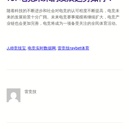
随着科技的不断进步和社会对电竞的认可程度不断提高，电竞未
来的发展前景十分广阔。未来电竞赛事规模将继续扩大，电竞产
业链也会更加完善，电竞将成为一项备受关注的全民体育活动。
JJB竞技宝
, 
电竞实时数据网
, 
雷竞技raybet体育
雷竞技