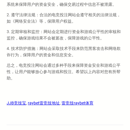
系统来保障用户的资金安全，确保交易过程中信息不被泄露。
2. 遵守法律法规：合法的电竞投注网站会遵守相关的法律法规，
如《网络安全法》等，保障用户权益。
3. 定期审核和监控：网站会定期进行资金和游戏公平性的审核和
监控，确保游戏结果不会被篡改，保障游戏的公平性。
4. 技术防护措施：网站会采取技术手段来防范黑客攻击和网络欺
诈行为，保障用户的资金和信息安全。
总之，电竞投注网站会通过多种手段来保障资金安全和游戏公平
性，让用户能够放心参与游戏和投注。希望以上内容对您有所帮
助。
JJB竞技宝
, 
raybet雷竞技地址
, 
雷竞技raybet体育