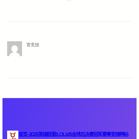
雷竞技
首页–2025英雄联盟(LOL)s15全球总决赛冠军赛事竞猜网站