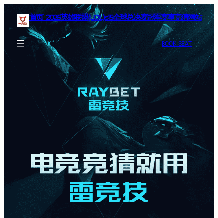
首页–2025英雄联盟(LOL)s15全球总决赛冠军赛事竞猜网站
BOOK SEAT