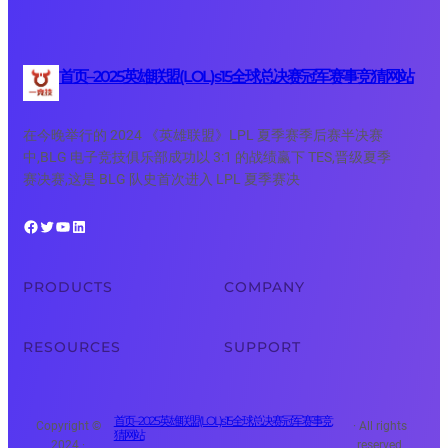
首页–2025英雄联盟(LOL)s15全球总决赛冠军赛事竞猜网站
在今晚举行的 2024 《英雄联盟》LPL 夏季赛季后赛半决赛
中,BLG 电子竞技俱乐部成功以 3:1 的战绩赢下 TES,晋级夏季
赛决赛,这是 BLG 队史首次进入 LPL 夏季赛决
Facebook
Twitter
YouTube
LinkedIn
PRODUCTS
COMPANY
RESOURCES
SUPPORT
首页–2025英雄联盟(LOL)s15全球总决赛冠军赛事竞
Copyright ©
· All rights
猜网站
2024 ·
reserved