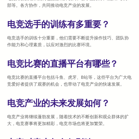
部等。各方协作，共同推动电竞产业的发展。
电竞选手的训练有多重要？
电竞选手的训练十分重要，他们需要不断提升操作技巧、团队协
作能力和心理素质，以应对激烈的比赛环境。
电竞比赛的直播平台有哪些？
电竞比赛的直播平台包括斗鱼、虎牙、B站等，这些平台为广大电
竞爱好者提供了观赛的机会，也带动了电竞产业的快速发展。
电竞产业的未来发展如何？
电竞产业将继续蓬勃发展，随着技术的不断创新和观众群体的扩
大，电竞赛事将更加精彩，电竞市场也将更加繁荣。