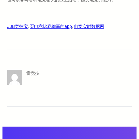
JJB竞技宝
, 
买电竞比赛输赢的app
, 
电竞实时数据网
雷竞技