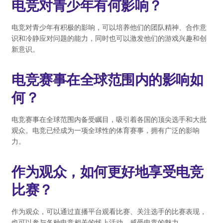
电竞对青少年有何影响？
电竞对青少年有积极的影响，可以培养他们的团队精神、合作意
识和冷静应对问题的能力，同时也可以激发他们的游戏兴趣和创
新意识。
电竞赛事在全球范围内的影响如
何？
电竞赛事在全球范围内备受瞩目，吸引着各国的顶尖选手和大批
观众。电竞已经成为一项全球性的体育赛事，拥有广泛的影响
力。
作为观众，如何更好地享受电竞
比赛？
作为观众，可以通过直播平台观看比赛、关注选手的比赛表现，
也可以参与各种电竞相关的线上活动，感受电竞的魅力。