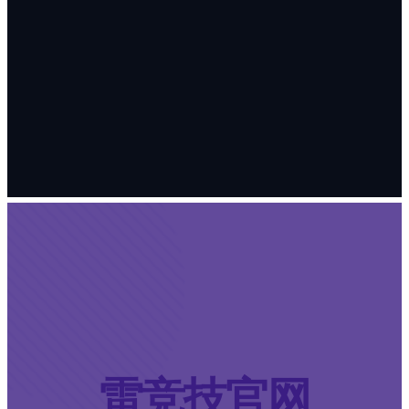
雷竞技官网