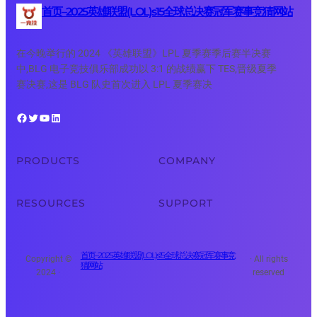
首页–2025英雄联盟(LOL)s15全球总决赛冠军赛事竞猜网站
在今晚举行的 2024 《英雄联盟》LPL 夏季赛季后赛半决赛
中,BLG 电子竞技俱乐部成功以 3:1 的战绩赢下 TES,晋级夏季
赛决赛,这是 BLG 队史首次进入 LPL 夏季赛决
Facebook
Twitter
YouTube
LinkedIn
PRODUCTS
COMPANY
RESOURCES
SUPPORT
首页–2025英雄联盟(LOL)s15全球总决赛冠军赛事竞
Copyright ©
· All rights
猜网站
2024 ·
reserved