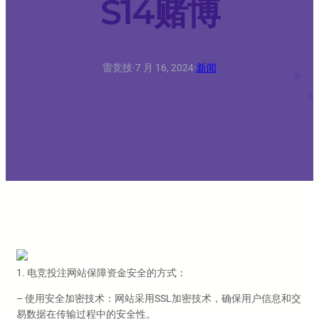
S14赌博
雷竞技
·
7 月 16, 2024
·
新闻
1. 电竞投注网站保障资金安全的方式：
– 使用安全加密技术：网站采用SSL加密技术，确保用户信息和交
易数据在传输过程中的安全性。