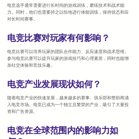
电竞选手通常需要进行长时间的游戏训练，磨练技术和战术能
力。同时，他们也需要持之以恒地进行体能训练，保持状态和应
对长时间赛事。
电竞比赛对玩家有何影响？
电竞比赛可以培养玩家的团队合作能力、反应速度和战术思维。
参与电竞比赛可以提升玩家的游戏技巧和心理素质，同时也能增
加社交体验和竞技乐趣。
电竞产业发展现状如何？
随着电竞产业的快速发展，越来越多的赛事、俱乐部和赞助商涌
入电竞市场。电竞已成为一个独立且繁荣的产业，吸引了大量投
资和广告资源。
电竞在全球范围内的影响力如