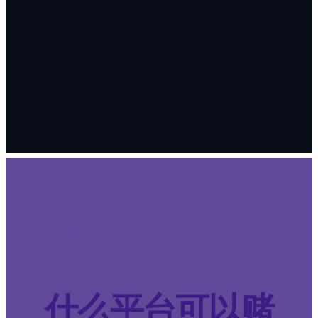
什么平台可以赌