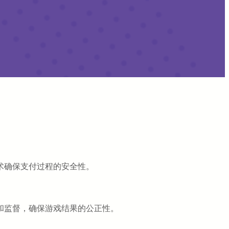
术确保支付过程的安全性。
和监督，确保游戏结果的公正性。