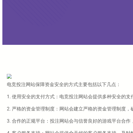
电竞投注网站保障资金安全的方式主要包括以下几点：
1. 使用安全的支付方式：电竞投注网站会提供多种安全的
2. 严格的资金管理制度：网站会建立严格的资金管理制度
3. 合作的正规平台：投注网站会与信誉良好的游戏平台合