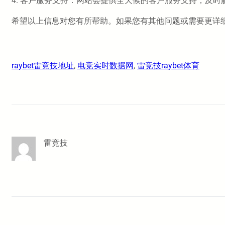
4. 客户服务支持：网站会提供全天候的客户服务支持，及
希望以上信息对您有所帮助。如果您有其他问题或需要更详
raybet雷竞技地址
, 
电竞实时数据网
, 
雷竞技raybet体育
雷竞技