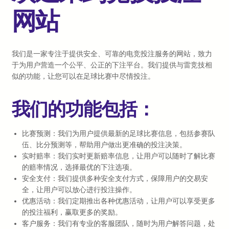
网站
我们是一家专注于提供安全、可靠的电竞投注服务的网站，致力
于为用户营造一个公平、公正的下注平台。我们提供与雷竞技相
似的功能，让您可以在足球比赛中尽情投注。
我们的功能包括：
比赛预测：我们为用户提供最新的足球比赛信息，包括参赛队
伍、比分预测等，帮助用户做出更准确的投注决策。
实时赔率：我们实时更新赔率信息，让用户可以随时了解比赛
的赔率情况，选择最优的下注选项。
安全支付：我们提供多种安全支付方式，保障用户的交易安
全，让用户可以放心进行投注操作。
优惠活动：我们定期推出各种优惠活动，让用户可以享受更多
的投注福利，赢取更多的奖励。
客户服务：我们有专业的客服团队，随时为用户解答问题，处