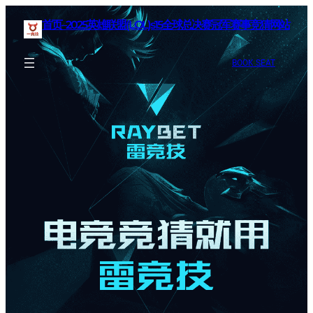
首页–2025英雄联盟(LOL)s15全球总决赛冠军赛事竞猜网站
BOOK SEAT