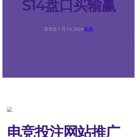
S14盘口买输赢
雷竞技
·
7 月 19, 2024
·
新闻
电竞投注网站推广