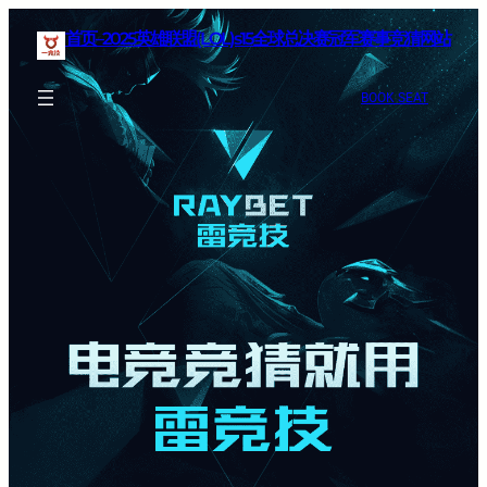
首页–2025英雄联盟(LOL)s15全球总决赛冠军赛事竞猜网站
BOOK SEAT