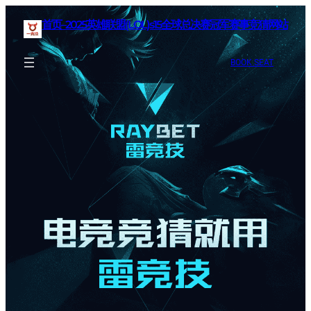
首页–2025英雄联盟(LOL)s15全球总决赛冠军赛事竞猜网站
BOOK SEAT