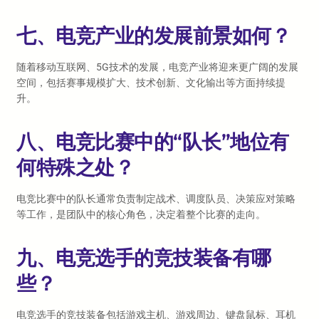
七、电竞产业的发展前景如何？
随着移动互联网、5G技术的发展，电竞产业将迎来更广阔的发展
空间，包括赛事规模扩大、技术创新、文化输出等方面持续提
升。
八、电竞比赛中的“队长”地位有
何特殊之处？
电竞比赛中的队长通常负责制定战术、调度队员、决策应对策略
等工作，是团队中的核心角色，决定着整个比赛的走向。
九、电竞选手的竞技装备有哪
些？
电竞选手的竞技装备包括游戏主机、游戏周边、键盘鼠标、耳机