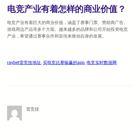
电竞产业有着怎样的商业价值？
电竞产业有着巨大的商业价值，涵盖了赛事门票、赞助商广告、
游戏周边产品等多个方面。越来越多的品牌和公司开始投资电竞
产业，希望通过赛事合作和宣传来推动自身的发展。
raybet雷竞技地址
, 
买电竞比赛输赢的app
, 
电竞实时数据网
雷竞技