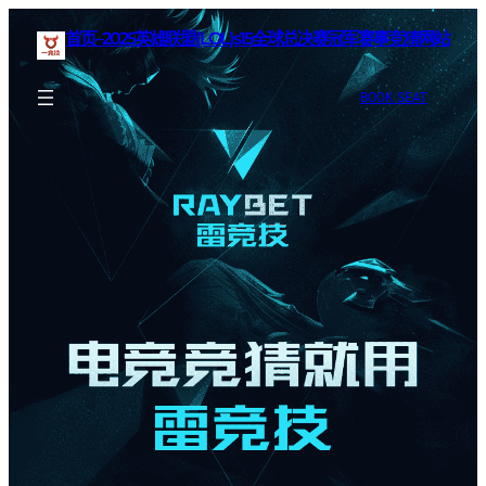
首页–2025英雄联盟(LOL)s15全球总决赛冠军赛事竞猜网站
BOOK SEAT