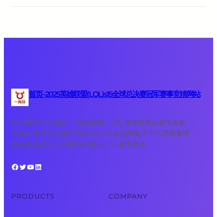
首页–2025英雄联盟(LOL)s15全球总决赛冠军赛事竞猜网站
在今晚举行的 2024 《英雄联盟》LPL 夏季赛季后赛半决赛
中,BLG 电子竞技俱乐部成功以 3:1 的战绩赢下 TES,晋级夏季
赛决赛,这是 BLG 队史首次进入 LPL 夏季赛决
Facebook
Twitter
YouTube
LinkedIn
PRODUCTS
COMPANY