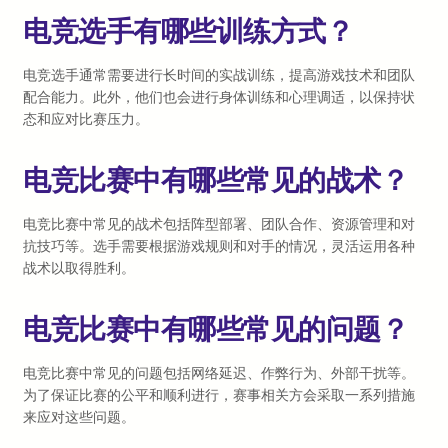
电竞选手有哪些训练方式？
电竞选手通常需要进行长时间的实战训练，提高游戏技术和团队
配合能力。此外，他们也会进行身体训练和心理调适，以保持状
态和应对比赛压力。
电竞比赛中有哪些常见的战术？
电竞比赛中常见的战术包括阵型部署、团队合作、资源管理和对
抗技巧等。选手需要根据游戏规则和对手的情况，灵活运用各种
战术以取得胜利。
电竞比赛中有哪些常见的问题？
电竞比赛中常见的问题包括网络延迟、作弊行为、外部干扰等。
为了保证比赛的公平和顺利进行，赛事相关方会采取一系列措施
来应对这些问题。