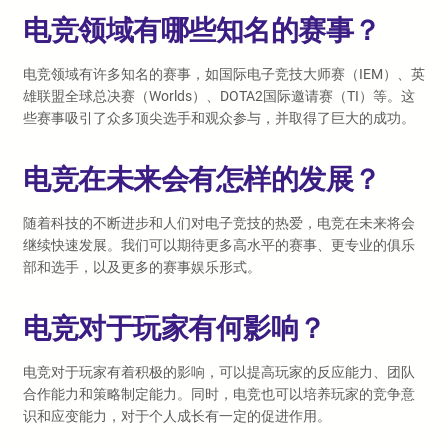
电竞领域有哪些知名的赛事？
电竞领域有许多知名的赛事，如国际电子竞技大师赛（IEM）、英
雄联盟全球总决赛（Worlds）、DOTA2国际邀请赛（TI）等。这
些赛事吸引了众多顶尖选手和观众参与，并取得了巨大的成功。
电竞在未来会有怎样的发展？
随着科技的不断进步和人们对电子竞技的热爱，电竞在未来将会
继续快速发展。我们可以期待更多高水平的赛事、更专业的俱乐
部和选手，以及更多的赛事娱乐形式。
电竞对于玩家有何影响？
电竞对于玩家有着积极的影响，可以提高玩家的反应能力、团队
合作能力和策略制定能力。同时，电竞也可以培养玩家的竞争意
识和应变能力，对于个人成长有一定的促进作用。